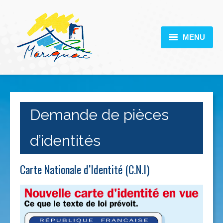
MENU
MARIGNAC
VOTRE MAIRIE
DÉCOUVERTE
Demande de pièces
VIE PRATIQUE
d’identités
SCOLARITÉ
Carte Nationale d’Identité (C.N.I)
ACTUALITÉS
CONTACT