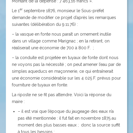
Montant de la dépense : 7 463,16 francs ».
er
Le 1
septembre 1876, monsieur le Sous-préfet
demande de modifier ce projet d’après les remarques
suivantes (délibération du 9.11.76) :
– la vasque en fonte nous paraît un ornement inutile
dans un village comme Marignac ; en la retirant, on
réaliserait une économie de 700 à 800 F. ;
– la conduite est projetée en tuyaux de fonte dont nous
ne voyons pas la nécessité ; on peut amener l’eau par de
simples aqueducs en maçonnerie, ce qui entraînerait
une économie considérable sur les 4 025 F. prévus pour
fourniture de tuyaux en fonte.
La riposte ne se fit pas attendre. Voici la réponse du
maire :
– il est vrai que l’époque du jaugeage des eaux n’a
pas été mentionnée : il fut fait en novembre 1875 au
moment des plus basses eaux ; donc la source suffit
à tous les besoins ;