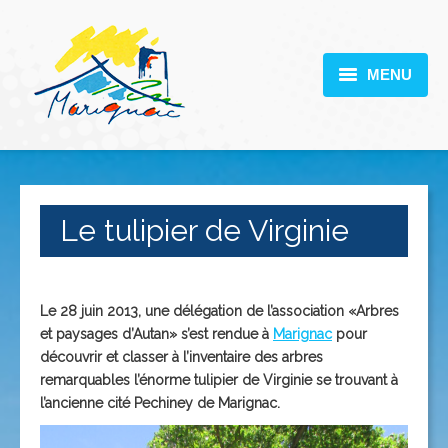
MENU
MARIGNAC
VOTRE MAIRIE
DÉCOUVERTE
Le tulipier de Virginie
VIE PRATIQUE
SCOLARITÉ
Le 28 juin 2013, une délégation de l’association «Arbres
et paysages d’Autan» s’est rendue à
Marignac
pour
ACTUALITÉS
découvrir et classer à l’inventaire des arbres
remarquables l’énorme tulipier de Virginie se trouvant à
CONTACT
l’ancienne cité Pechiney de Marignac.