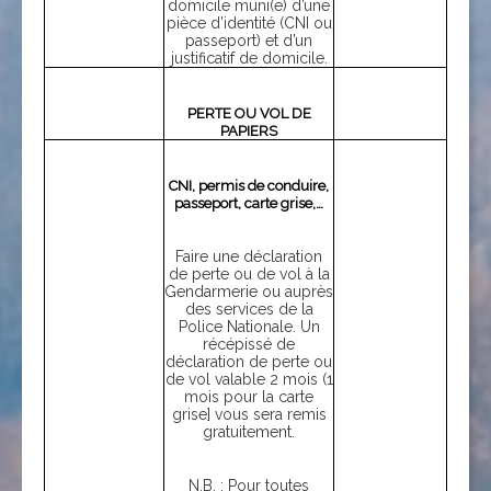
domicile muni(e) d’une
pièce d’identité (CNI ou
passeport) et d’un
justificatif de domicile.
PERTE OU VOL DE
PAPIERS
CNI, permis de conduire,
passeport, carte grise,…
Faire une déclaration
de perte ou de vol à la
Gendarmerie ou auprès
des services de la
Police Nationale. Un
récépissé de
déclaration de perte ou
de vol valable 2 mois (1
mois pour la carte
grise] vous sera remis
gratuitement.
N.B. : Pour toutes