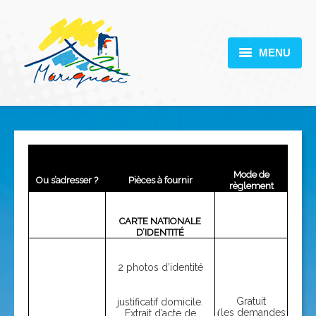
MENU
MARIGNAC
VOTRE MAIRIE
DÉCOUVERTE
Mode de
Ou s’adresser ?
Pièces à fournir
VIE PRATIQUE
règlement
SCOLARITÉ
CARTE NATIONALE
D’IDENTITÉ
ACTUALITÉS
2 photos d’identité
CONTACT
Gratuit
justificatif domicile.
les demandes
Extrait d’acte de
(