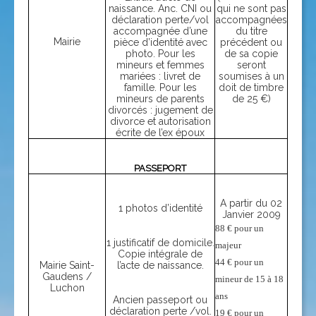
naissance. Anc. CNI ou
qui ne sont pas
déclaration perte/vol
accompagnées
accompagnée d’une
du titre
Mairie
pièce d’identité avec
précédent ou
photo. Pour les
de sa copie
mineurs et femmes
seront
mariées : livret de
soumises à un
famille. Pour les
doit de timbre
mineurs de parents
de 25 €)
divorcés : jugement de
divorce et autorisation
écrite de l’ex époux
PASSEPORT
A partir du 02
1 photos d’identité
Janvier 2009
88 € pour un 
1 justificatif de domicile.
majeur 
Copie intégrale de
44 € pour un 
Mairie Saint-
l’acte de naissance.
Gaudens /
mineur de 15 à 18 
Luchon
ans 
Ancien passeport ou
déclaration perte /vol.
19 € pour un 