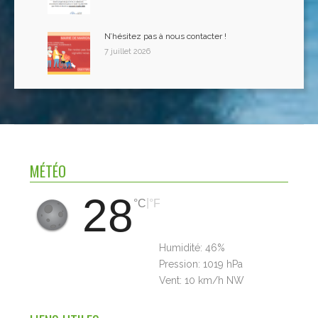
N’hésitez pas à nous contacter !
7 juillet 2026
MÉTÉO
28
|
°C
°F
Humidité:
46%
Pression:
1019 hPa
Vent:
10 km/h NW