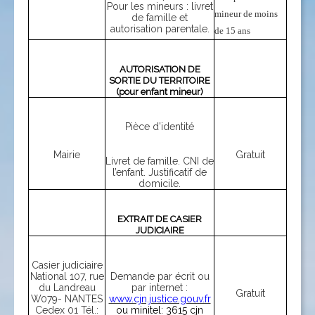
Pour les mineurs : livret
mineur de moins 
de famille et
autorisation parentale.
de 15 ans  
AUTORISATION DE
SORTIE DU TERRITOIRE
(pour enfant mineur)
Pièce d’identité
Mairie
Gratuit
Livret de famille. CNI de
l’enfant. Justificatif de
domicile.
EXTRAIT DE CASIER
JUDICIAIRE
Casier judiciaire
National 107, rue
Demande par écrit ou
du Landreau
par internet :
Gratuit
W079- NANTES
www.cjn.justice.gouv.fr
Cedex 01 Tél.:
ou minitel: 3615 cjn