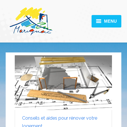
MENU
MARIGNAC
VOTRE MAIRIE
DÉCOUVERTE
VIE PRATIQUE
SCOLARITÉ
ACTUALITÉS
CONTACT
Conseils et aides pour rénover votre
logement