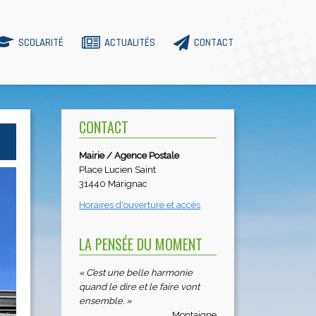
SCOLARITÉ
ACTUALITÉS
CONTACT
CONTACT
Mairie / Agence Postale
Place Lucien Saint
31440 Marignac
Horaires d'ouverture et accès
LA PENSÉE DU MOMENT
« C’est une belle harmonie
quand le dire et le faire vont
ensemble. »
Montaigne