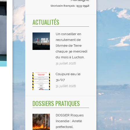
(écrivain français : 1533-1592)
ACTUALITÉS
Un conseiller en
recrutement de
l’Armée de Terre
chaque 3e mercredi
du mois à Luchon.
31 juillet 2026
Coupure eau le
31/07
31 juillet 2026
DOSSIERS PRATIQUES
DOSSIER Risques
Incendie : Arreté
préfectoral,