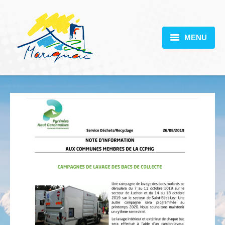
MENU
MARIGNAC
VOTRE MAIRIE
DÉCOUVERTE
VIE PRATIQUE
SCOLARITÉ
ACTUALITÉS
CONTACT