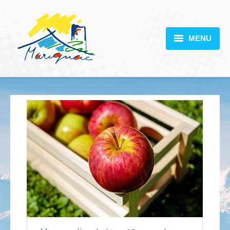
MENU
MARIGNAC
VOTRE MAIRIE
DÉCOUVERTE
VIE PRATIQUE
SCOLARITÉ
ACTUALITÉS
CONTACT