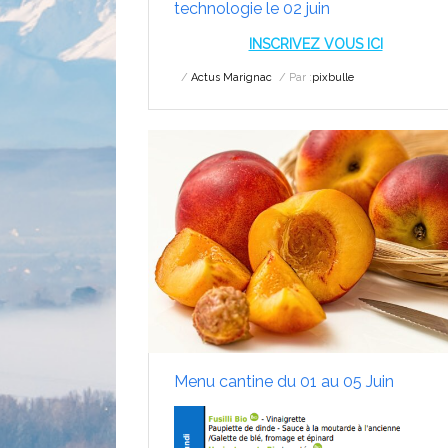
technologie le 02 juin
INSCRIVEZ VOUS ICI
Actus Marignac
Par :
pixbulle
Menu cantine du 01 au 05 Juin