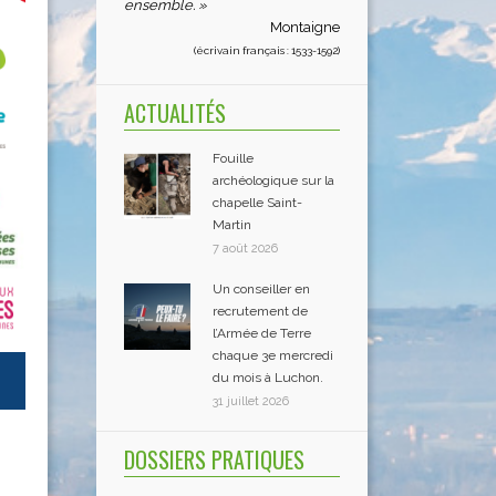
ensemble. »
Montaigne
(écrivain français : 1533-1592)
ACTUALITÉS
Fouille
archéologique sur la
chapelle Saint-
Martin
7 août 2026
Un conseiller en
recrutement de
l’Armée de Terre
chaque 3e mercredi
du mois à Luchon.
31 juillet 2026
DOSSIERS PRATIQUES