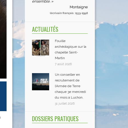
ensemble. »
Montaigne
(écrivain français : 1533-1592)
ACTUALITÉS
Fouille
archéologique sur la
chapelle Saint-
Martin
7 août 2026
Un conseiller en
recrutement de
l’Armée de Terre
chaque 3e mercredi
du mois à Luchon.
31 juillet 2026
DOSSIERS PRATIQUES
n