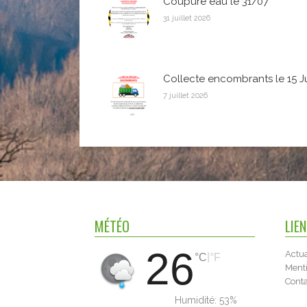
Coupure eau le 31/07
31 juillet 2026
Collecte encombrants le 15 Jui
7 juillet 2026
MÉTÉO
LIE
26
Actua
|
°C
°F
Menti
Cont
Humidité:
53%