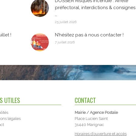
DOSSIER Risques Incendie : Arreté
préfectoral, interdictions & consignes
…
25 juillet 2026
llet !
N’hésitez pas à nous contacter !
7 juillet 2026
NS UTILES
CONTACT
lités
Mairie / Agence Postale
ons légales
Place Lucien Saint
act
31440 Marignac
Horaires d’ouverture et accès