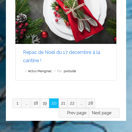
Repas de Noël du 17 décembre à la
cantine !
Actus Marignac
Par :
pixbulle
1
…
18
19
20
21
22
…
28
Prev page
Next page