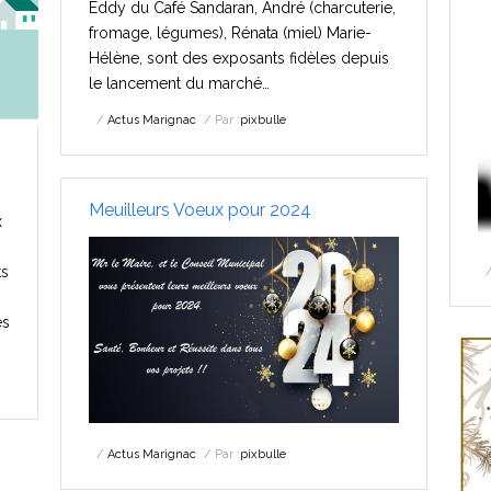
Eddy du Café Sandaran, André (charcuterie,
fromage, légumes), Rénata (miel) Marie-
Hélène, sont des exposants fidèles depuis
le lancement du marché…
Actus Marignac
Par :
pixbulle
Meuilleurs Voeux pour 2024
x
ts
és
Actus Marignac
Par :
pixbulle