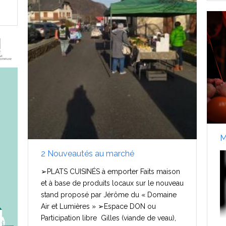
M
2 Nouveautés au marché
➢PLATS CUISINÉS à emporter Faits maison
et à base de produits locaux sur le nouveau
stand proposé par Jérôme du « Domaine
Air et Lumières » ➢Espace DON ou
Participation libre Gilles (viande de veau),