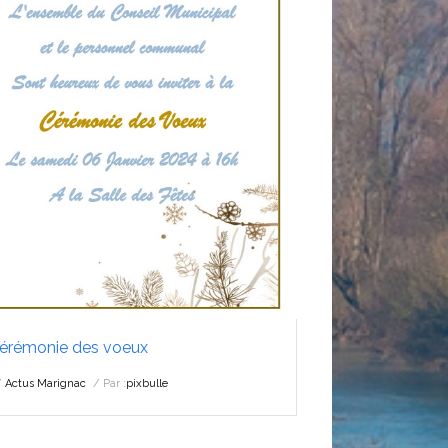
érémonie des voeux
Actus Marignac
Par :
pixbulle