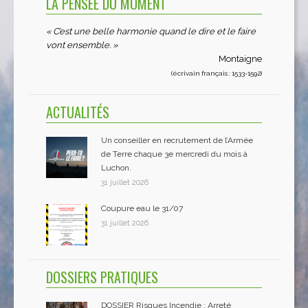
LA PENSÉE DU MOMENT
« C’est une belle harmonie quand le dire et le faire
vont ensemble. »
Montaigne
(écrivain français : 1533-1592)
ACTUALITÉS
Un conseiller en recrutement de l’Armée
de Terre chaque 3e mercredi du mois à
Luchon.
31 juillet 2026
Coupure eau le 31/07
31 juillet 2026
DOSSIERS PRATIQUES
DOSSIER Risques Incendie : Arreté