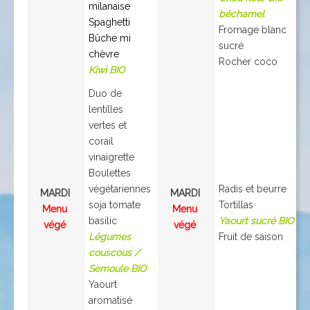
milanaise
béchamel
Spaghetti
Fromage blanc
Bûche mi
sucré
chèvre
Rocher coco
Kiwi BIO
Duo de
lentilles
vertes et
corail
vinaigrette
Boulettes
végétariennes
Radis et beurre
MARDI
MARDI
soja tomate
Tortillas
Menu
Menu
basilic
Yaourt sucré BIO
végé
végé
Légumes
Fruit de saison
couscous /
Semoule BIO
Yaourt
aromatisé