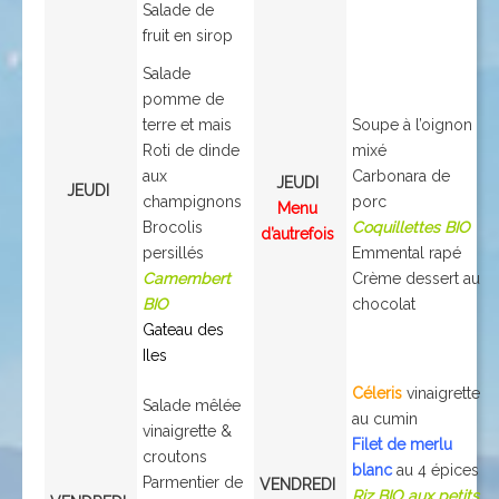
Salade de
fruit en sirop
Salade
pomme de
terre et mais
Soupe à l’oignon
Roti de dinde
mixé
aux
Carbonara de
JEUDI
JEUDI
champignons
porc
Menu
Brocolis
Coquillettes BIO
d’autrefois
persillés
Emmental rapé
Camembert
Crème dessert au
BIO
chocolat
Gateau des
Iles
Céleris
vinaigrette
Salade mêlée
au cumin
vinaigrette &
Filet de merlu
croutons
blanc
au 4 épices
Parmentier de
VENDREDI
Riz BIO aux petits