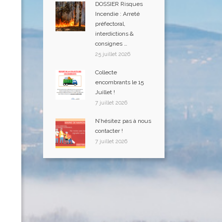
DOSSIER Risques
Incendie : Arreté
préfectoral,
interdictions &
consignes …
25 juillet 2026
Collecte
encombrants le 15
Juillet !
7 juillet 2026
N’hésitez pas à nous
contacter !
7 juillet 2026