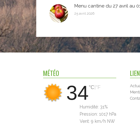
Menu cantine du 27 avril au 0
25 avril 2026
MÉTÉO
LIE
34
Actua
|
°C
°F
Menti
Cont
Humidité:
31%
Pression:
1017 hPa
Vent:
9 km/h NW