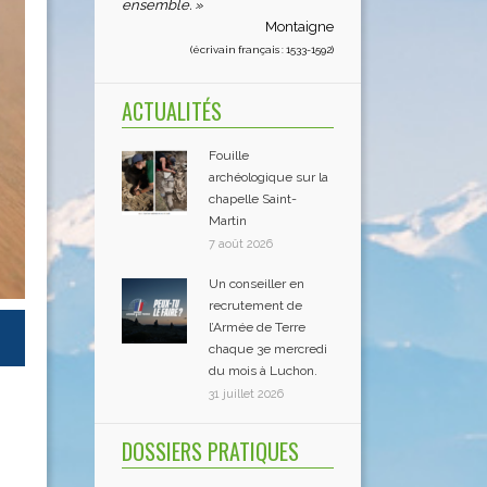
ensemble. »
Montaigne
(écrivain français : 1533-1592)
ACTUALITÉS
Fouille
archéologique sur la
chapelle Saint-
Martin
7 août 2026
Un conseiller en
recrutement de
l’Armée de Terre
chaque 3e mercredi
du mois à Luchon.
31 juillet 2026
DOSSIERS PRATIQUES