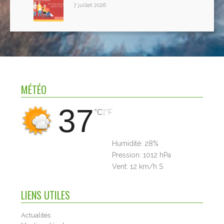
7 juillet 2026
MÉTÉO
37
|
°C
°F
Humidité:
28%
Pression:
1012 hPa
Vent:
12 km/h S
LIENS UTILES
Actualités