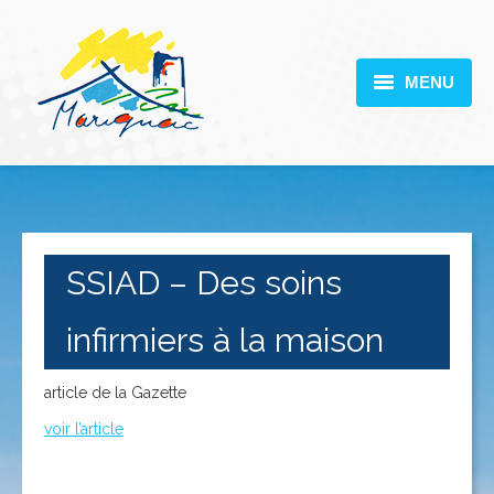
MENU
MARIGNAC
VOTRE MAIRIE
DÉCOUVERTE
SSIAD – Des soins
VIE PRATIQUE
infirmiers à la maison
SCOLARITÉ
ACTUALITÉS
article de la Gazette
voir l’article
CONTACT