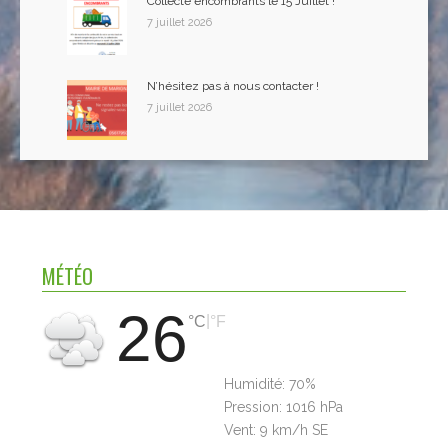
Collecte encombrants le 15 Juillet !
7 juillet 2026
N’hésitez pas à nous contacter !
7 juillet 2026
MÉTÉO
26
|
°C
°F
Humidité:
70%
Pression:
1016 hPa
Vent:
9 km/h SE