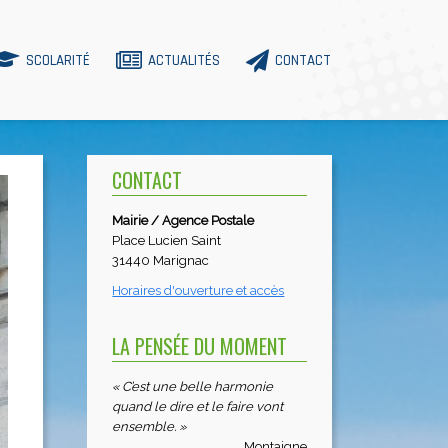
SCOLARITÉ
ACTUALITÉS
CONTACT
CONTACT
Mairie / Agence Postale
Place Lucien Saint
31440 Marignac
Horaires d'ouverture et accès
LA PENSÉE DU MOMENT
« C’est une belle harmonie
quand le dire et le faire vont
ensemble. »
Montaigne