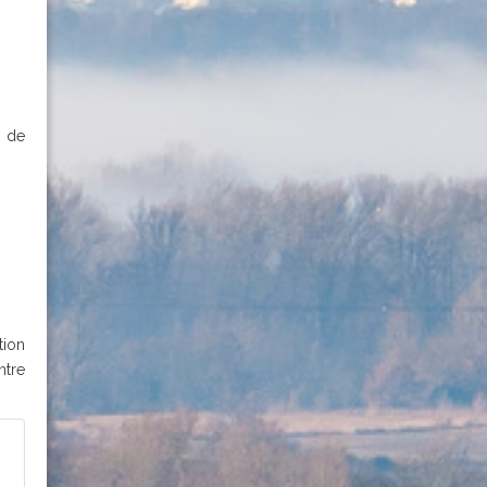
e de
tion
ntre