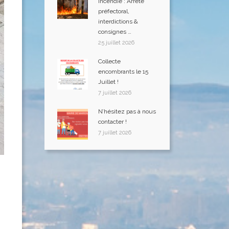
Incendie : Arreté
préfectoral,
interdictions &
consignes …
25 juillet 2026
Collecte
encombrants le 15
Juillet !
7 juillet 2026
N’hésitez pas à nous
contacter !
7 juillet 2026