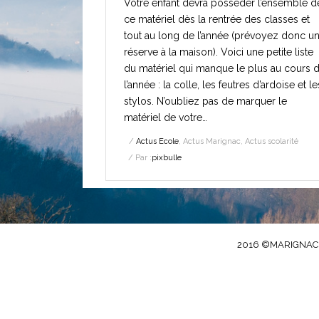
Votre enfant devra posséder l’ensemble d
ce matériel dès la rentrée des classes et
tout au long de l’année (prévoyez donc u
réserve à la maison). Voici une petite liste
du matériel qui manque le plus au cours 
l’année : la colle, les feutres d’ardoise et le
stylos. N’oubliez pas de marquer le
matériel de votre…
Actus Ecole
,
Actus Marignac
,
Actus scolarité
Par :
pixbulle
2016 ©MARIGNAC.FR 