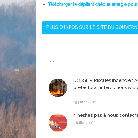
Télécharger le dépliant chèque énergie pour
PLUS D’INFOS SUR LE SITE DU GOUVER
...
DOSSIER Risques Incendie : A
préfectoral, interdictions & c
…
25 juillet 2026
N’hésitez pas à nous contacte
7 juillet 2026