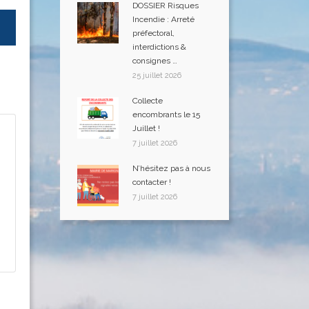
DOSSIER Risques
Incendie : Arreté
préfectoral,
interdictions &
consignes …
25 juillet 2026
Collecte
encombrants le 15
Juillet !
7 juillet 2026
N’hésitez pas à nous
contacter !
7 juillet 2026