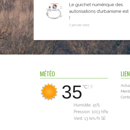
Le guichet numérique des
autorisations d’urbanisme est 
!
7 janvier 2022
MÉTÉO
LIE
35
Actua
|
°C
°F
Menti
Cont
Humidité:
41%
Pression:
1013 hPa
Vent:
13 km/h SE