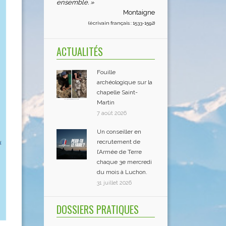
ensemble. »
Montaigne
(écrivain français : 1533-1592)
ACTUALITÉS
Fouille
archéologique sur la
chapelle Saint-
Martin
7 août 2026
Un conseiller en
recrutement de
l’Armée de Terre
chaque 3e mercredi
du mois à Luchon.
31 juillet 2026
DOSSIERS PRATIQUES