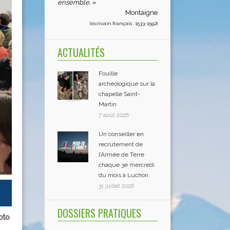
ensemble. »
Montaigne
(écrivain français : 1533-1592)
ACTUALITÉS
Fouille
archéologique sur la
chapelle Saint-
Martin
7 août 2026
Un conseiller en
recrutement de
l’Armée de Terre
chaque 3e mercredi
du mois à Luchon.
31 juillet 2026
DOSSIERS PRATIQUES
oto