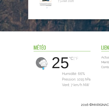
7 juillet 2026
MÉTÉO
LIE
25
Actua
|
°C
°F
Menti
Cont
Humidité:
66%
Pression:
1015 hPa
Vent:
7 km/h NW
2016 ©MARIGNAC.FR 