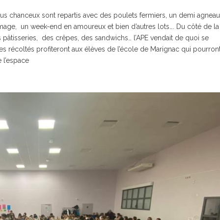
us chanceux sont repartis avec des poulets fermiers, un demi agneau
omage, un week-end en amoureux et bien d’autres lots…. Du côté de la
s pâtisseries, des crêpes, des sandwichs… l’APE vendait de quoi se
ces récoltés profiteront aux élèves de l’école de Marignac qui pourron
de l’espace