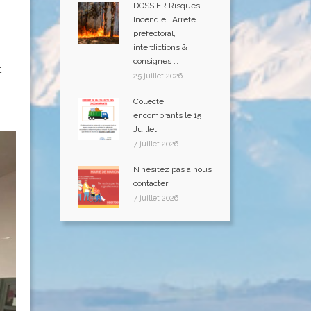
DOSSIER Risques
Incendie : Arreté
,
préfectoral,
interdictions &
consignes …
t
25 juillet 2026
Collecte
encombrants le 15
Juillet !
7 juillet 2026
N’hésitez pas à nous
contacter !
7 juillet 2026