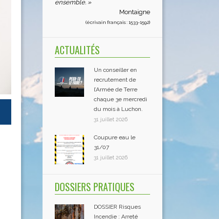
ensemble. »
Montaigne
(écrivain français : 1533-1592)
ACTUALITÉS
Un conseiller en
recrutement de
l’Armée de Terre
chaque 3e mercredi
du mois à Luchon.
31 juillet 2026
Coupure eau le
31/07
31 juillet 2026
DOSSIERS PRATIQUES
DOSSIER Risques
Incendie : Arreté