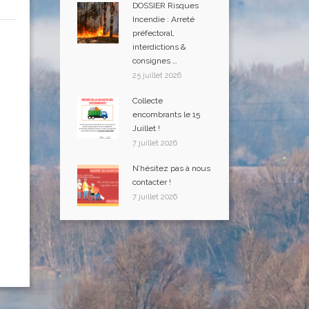
DOSSIER Risques
Incendie : Arreté
préfectoral,
interdictions &
consignes …
25 juillet 2026
Collecte
encombrants le 15
Juillet !
7 juillet 2026
N’hésitez pas à nous
contacter !
7 juillet 2026