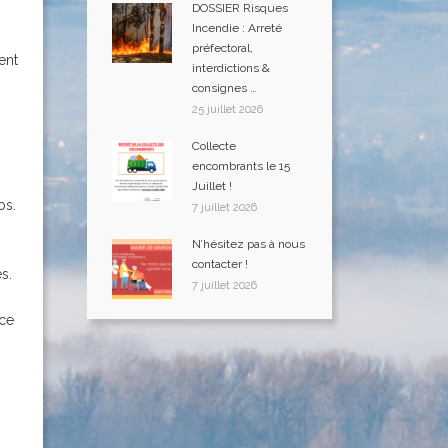
DOSSIER Risques
Incendie : Arreté
préfectoral,
ent
interdictions &
consignes …
25 juillet 2026
Collecte
encombrants le 15
Juillet !
os.
7 juillet 2026
N’hésitez pas à nous
contacter !
s.
7 juillet 2026
ace