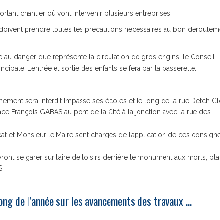
rtant chantier où vont intervenir plusieurs entreprises.
rs doivent prendre toutes les précautions nécessaires au bon déroulem
au danger que représente la circulation de gros engins, le Conseil
ncipale. L’entrée et sortie des enfants se fera par la passerelle.
ement sera interdit Impasse ses écoles et le long de la rue Detch Cl
lace François GABAS au pont de la Cité à la jonction avec la rue des
t et Monsieur le Maire sont chargés de l’application de ces consigne
ront se garer sur l’aire de loisirs derrière le monument aux morts, pl
S.
ong de l’année sur les avancements des travaux …